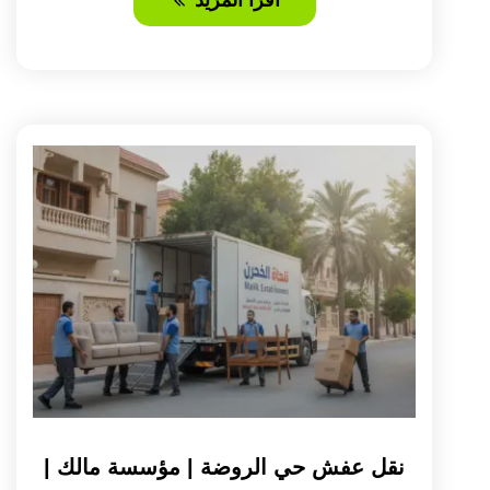
نقل عفش حي الروضة | مؤسسة مالك |