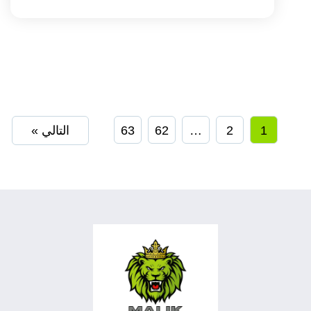
1
2
…
62
63
التالي »