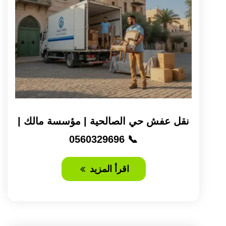
نقل عفش حي الصالحية | مؤسسة مالك |
📞 0560329696
اقرأ المزيد