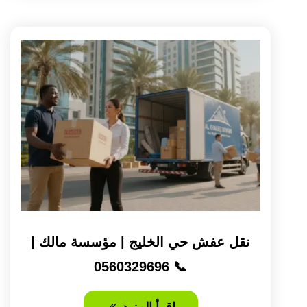
نقل عفش حي الخليج | مؤسسة مالك |
📞 0560329696
اقرأ المزيد