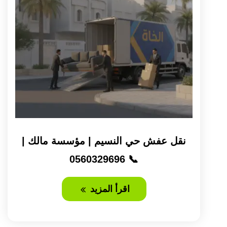
نقل عفش حي النسيم | مؤسسة مالك |
📞 0560329696
اقرأ المزيد