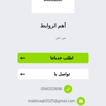
أهم الروابط
من نحن
اطلب خدماتنا
تواصل بنا
0560329696
maliknaqil2025@gmail.com