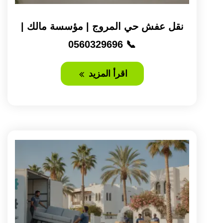
نقل عفش حي المروج | مؤسسة مالك |
📞 0560329696
اقرأ المزيد