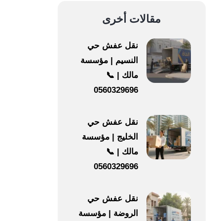
مقالات أخرى
نقل عفش حي
النسيم | مؤسسة
مالك | 📞
0560329696
نقل عفش حي
الخليج | مؤسسة
مالك | 📞
0560329696
نقل عفش حي
الروضة | مؤسسة