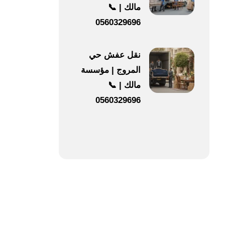
مالك | 📞
0560329696
نقل عفش حي
المروج | مؤسسة
مالك | 📞
0560329696