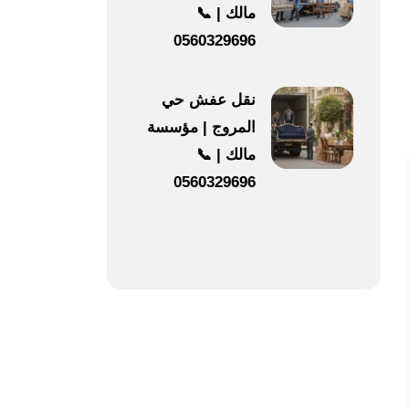
مالك | 📞
0560329696
نقل عفش حي
المروج | مؤسسة
مالك | 📞
0560329696