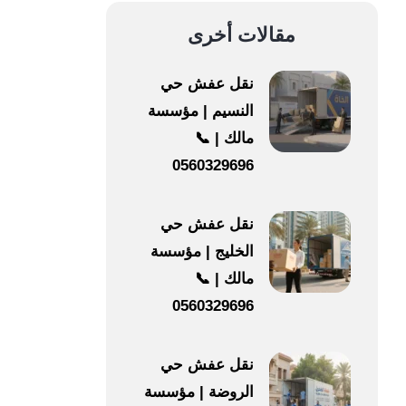
مقالات أخرى
نقل عفش حي
النسيم | مؤسسة
مالك | 📞
0560329696
نقل عفش حي
الخليج | مؤسسة
مالك | 📞
0560329696
نقل عفش حي
الروضة | مؤسسة