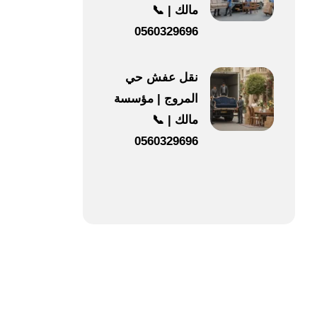
مالك | 📞
0560329696
نقل عفش حي
المروج | مؤسسة
مالك | 📞
0560329696