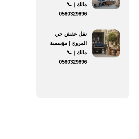
مالك | 📞
0560329696
نقل عفش حي
المروج | مؤسسة
مالك | 📞
0560329696