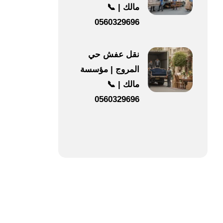
مالك | 📞
0560329696
نقل عفش حي
المروج | مؤسسة
مالك | 📞
0560329696