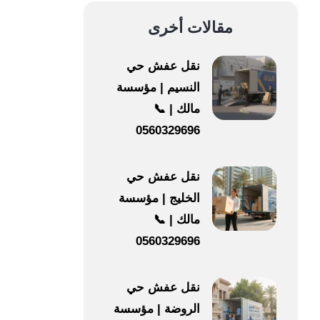
مقالات أخرى
نقل عفش حي
النسيم | مؤسسة
مالك | 📞
0560329696
نقل عفش حي
الخليج | مؤسسة
مالك | 📞
0560329696
نقل عفش حي
الروضة | مؤسسة