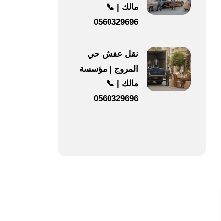
مالك | 📞
0560329696
نقل عفش حي
المروج | مؤسسة
مالك | 📞
0560329696